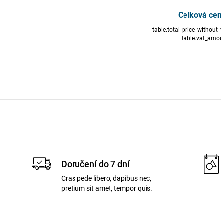
Celková cen
table.total_price_without_
table.vat_amo
Doručení do 7 dní
Cras pede libero, dapibus nec,
pretium sit amet, tempor quis.