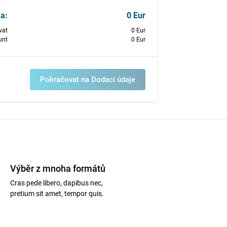
a:
0
Eur
vat
0
Eur
unt
0
Eur
Pokračovat na Dodací údaje
Výběr z mnoha formátů
Cras pede libero, dapibus nec,
pretium sit amet, tempor quis.