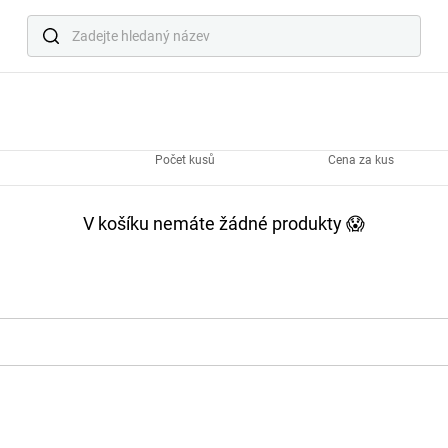
2
3
Dodací údaje
Doprava a platba
Počet kusů
Cena za kus
V košíku nemáte žádné produkty 😱