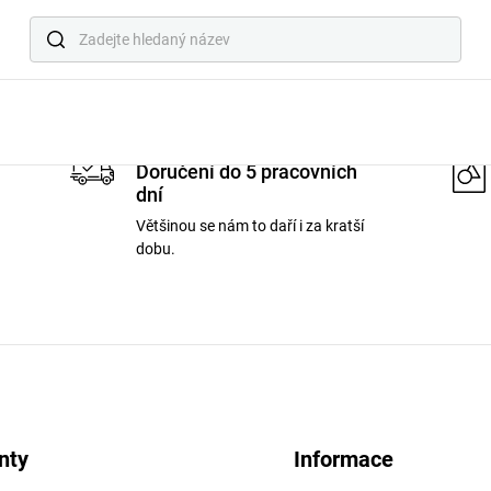
Produkt s tímto ID neexistuje
Doručení do 5 pracovních
dní
Většinou se nám to daří i za kratší
dobu.
nty
Informace