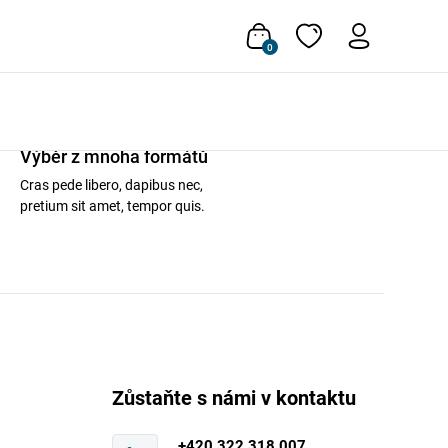
0
Výběr z mnoha formátů
Cras pede libero, dapibus nec,
pretium sit amet, tempor quis.
Zůstaňte s námi v kontaktu
+420 322 318 007