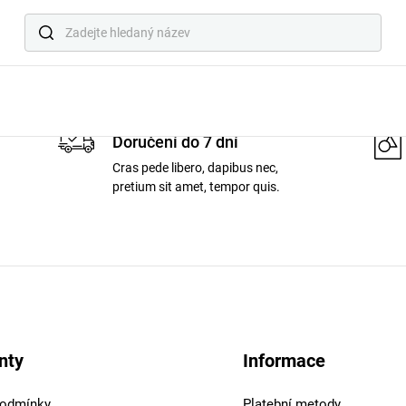
Produkt s tímto ID neexistuje
Doručení do 7 dní
Cras pede libero, dapibus nec,
pretium sit amet, tempor quis.
nty
Informace
podmínky
Platební metody