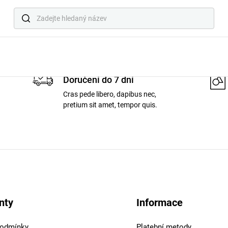
Produkt s tímto ID neexistuje
Doručení do 7 dní
Cras pede libero, dapibus nec,
pretium sit amet, tempor quis.
nty
Informace
podmínky
Platební metody