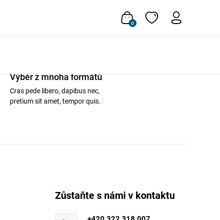
0
Výběr z mnoha formátů
Cras pede libero, dapibus nec,
pretium sit amet, tempor quis.
Zůstaňte s námi v kontaktu
+420 322 318 007