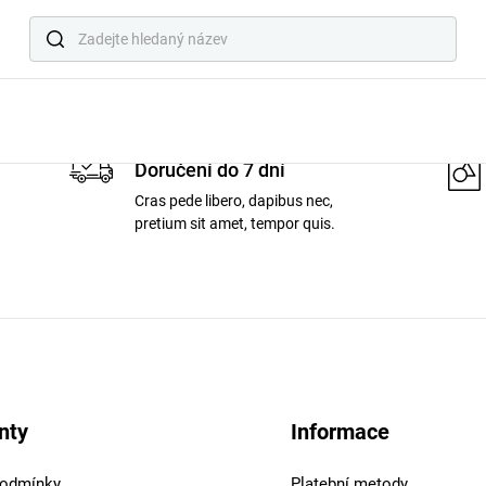
Produkt s tímto ID neexistuje
Doručení do 7 dní
Cras pede libero, dapibus nec,
pretium sit amet, tempor quis.
nty
Informace
podmínky
Platební metody