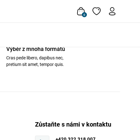
0
Výběr z mnoha formátů
Cras pede libero, dapibus nec,
pretium sit amet, tempor quis.
Zůstaňte s námi v kontaktu
+420 322 318 007